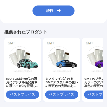
続行
推薦されたプロダクト
ISO SGSは+60℃の適
カスタマイズされる
GMTのブラン
用にデジタル色変更車
GMTデジタル車の覆い
カラーのデジタ
の覆い-10℃を証明し
の変更色の光沢のある
車色の変更のビ
た
表面
ベストプライス
ベストプライス
ベストプラ