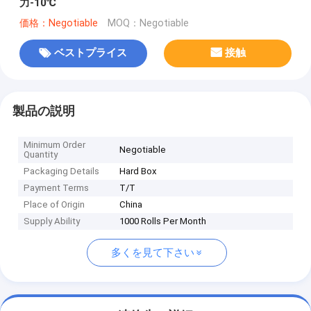
力-10℃
価格：Negotiable
MOQ：Negotiable
ベストプライス
接触
製品の説明
Minimum Order
Negotiable
Quantity
Packaging Details
Hard Box
Payment Terms
T/T
Place of Origin
China
Supply Ability
1000 Rolls Per Month
多くを見て下さい