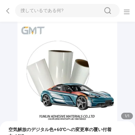
1
/
1
空気解放のデジタル色+60℃への変更車の覆い付着