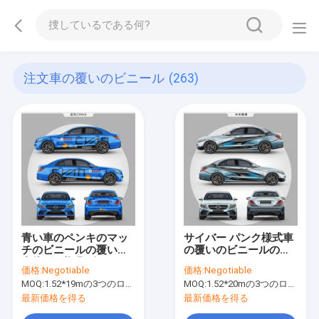
注文車の覆いのビニール
(263)
青い車のペンキのマッ
サイバー パンク様式車
チのビニールの覆い重
の覆いのビニールのフ
合体ポリ塩化ビニール
ィルムのデジタルによ
価格:
Negotiable
価格:
Negotiable
の物質的な自己の
って印刷される光沢の
MOQ:
1.52*19mの3つのロールを意味する1.52*57m、
MOQ:
1.52*20mの3つのロールを意味する1.52*60m、
HealingのCMAN
ある無光沢の表面
最新価格を得る
最新価格を得る