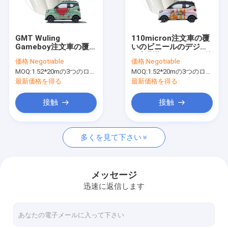
お問い合わせ
GMT Wuling
110micron注文車の覆
Gameboy注文車の覆い
いのビニールのデジタ
デジタル プリント用フィルム
のビニールのデジタル
ル印刷物MPI 1105の単
価格:
Negotiable
価格:
Negotiable
印刷物の二重PEの上塗
量体重合体
MOQ:
1.52*20mの3つのロールを意味する1.52*60m、
MOQ:
1.52*20mの3つのロールを意味する1.52*60m、
を施してあるはさみ金
デジタル色変更車の覆い
最新価格を得る
最新価格を得る
注文車の覆いのビニール
接触
接触
TPU車のペンキの保護フィルム
多くを見て下さい
車のビニールのステッカー
ラミネーションのフィルム ロール
メッセージ
迅速に返信します