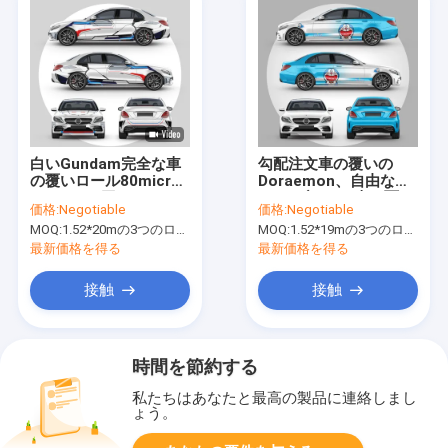
白いGundam完全な車
勾配注文車の覆いの
の覆いロール80micron
Doraemon、自由な
50micron厚さ
160gブラウン車の覆い
価格:
Negotiable
価格:
Negotiable
材料の質
MOQ:
1.52*20mの3つのロールを意味する1.52*60m、
MOQ:
1.52*19mの3つのロールを意味する1.52*57m、
最新価格を得る
最新価格を得る
接触
接触
時間を節約する
私たちはあなたと最高の製品に連絡しまし
ょう。