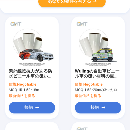
あなたの要件を与える
紫外線抵抗力がある防
Wulingの自動車ビニー
水ビニール車の覆いロ
ル車の覆い材料の重合
ール ビニールの単量体
体160g二重PEの上塗を
価格:
Negotiable
価格:
Negotiable
160g倍のPEは塗った
施してあるはさみ金
MOQ:
1R:1.52*18m
MOQ:
1.52*20mの3つのロールを意味する1.52*60m、
最新価格を得る
最新価格を得る
接触
接触