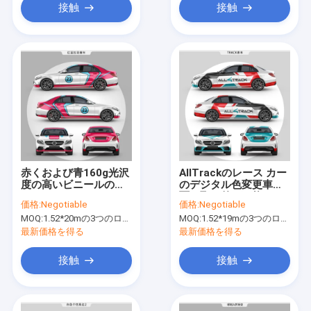
接触
接触
赤くおよび青160g光沢
AllTrackのレース カー
度の高いビニールの覆
のデジタル色変更車の
いロール1.52*20mサイ
覆い取り外し可能な
価格:
Negotiable
価格:
Negotiable
ズの泡自由なビニール
SGSはリストした
MOQ:
1.52*20mの3つのロールを意味する1.52*60m、
MOQ:
1.52*19mの3つのロールを意味する1.52*57m、
の花輪
最新価格を得る
最新価格を得る
接触
接触