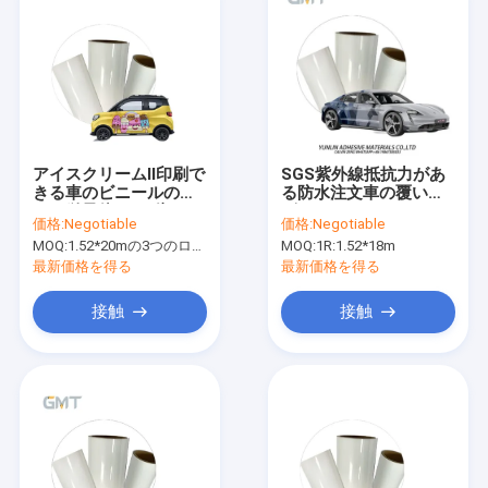
アイスクリームII印刷で
SGS紫外線抵抗力があ
きる車のビニールの覆
る防水注文車の覆いの
いの単量体160g倍のPE
ビニール ロール デジタ
価格:
Negotiable
価格:
Negotiable
上塗を施してあるはさ
ルによって印刷される
MOQ:
1.52*20mの3つのロールを意味する1.52*60m、
MOQ:
1R:1.52*18m
み金GMT
MPI 1105
最新価格を得る
最新価格を得る
接触
接触
ホーム
製品
企業情報