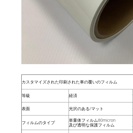
カスタマイズされた印刷された車の覆いのフィルム
等級
経済
表面
光沢のある/マット
単量体フィルム80micron
フィルムのタイプ
及び透明な保護フィルム