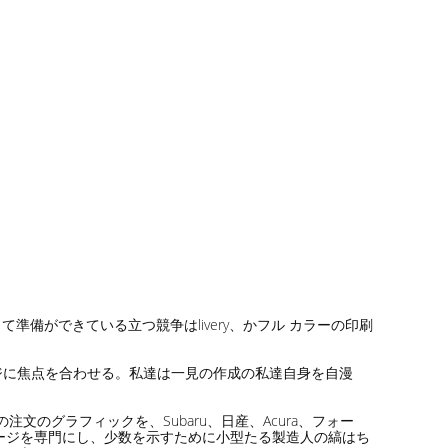
備ができている立つ競争はlivery、かフル カラーの印刷
ージに焦点を合わせる。私達は一見の作成の私達自身を自漫
ための注文のグラフィックを、Subaru、日産、Acura、フォー
ッケージを専門にし、少数を示すために小型たる製造人の縞はち