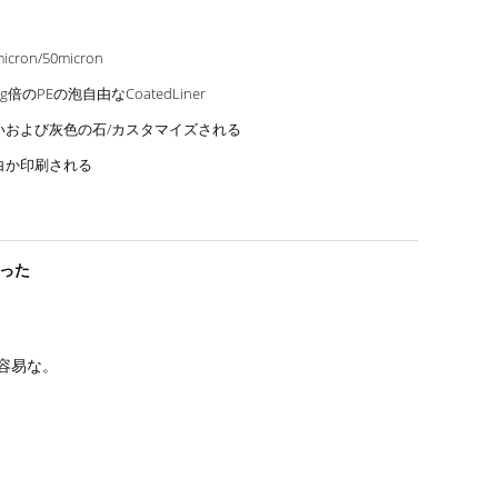
icron/50micron
0g倍のPEの泡自由なCoatedLiner
いおよび灰色の石/カスタマイズされる
白か印刷される
塗った
容易な。