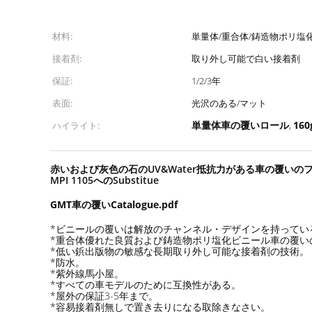
材料:
単量体/重合体/鋳造物ポリ塩
接着剤:
取り外し可能で白い接着剤
保証:
1/2/3年
表面:
光沢のある/マット
単量体車の覆いロール
16
ハイライト:
,
赤いおよび灰色の石のUV&Water抵抗力がある車の覆いの
MPI 1105へのSubstitue
GMT車の覆いCatalogue.pdf
*ビニールの覆いは解放のチャンネル・デザインを持ってい
*重合体優れた良質および鋳造物ポリ塩化ビニール車の覆い
*低い鋲出版物の敏感な長期取り外し可能な接着剤の技術。
*防水。
*紫外線馬小屋。
*すべての車モデルのために互換性がある。
*屋外の保証3-5年まで。
*容易接着剤無しで置き去りになる取除きなさい。