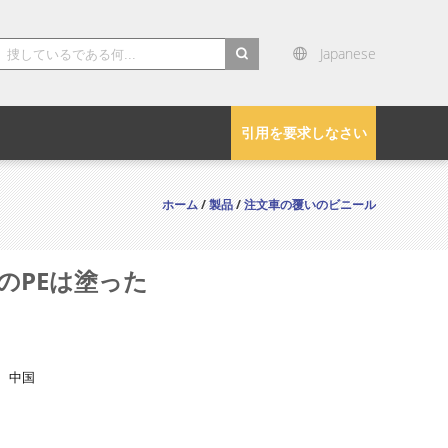
Japanese
search
引用を要求しなさい
ホーム
/
製品
/
注文車の覆いのビニール
のPEは塗った
、中国