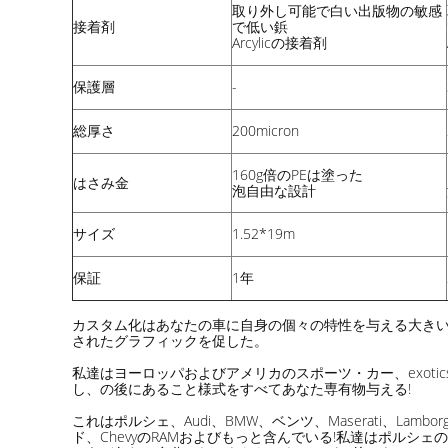
取り外し可能で
白い
出版物の敏感
接着剤
で低い鋲
Arcylicの接着剤
保護層
-
総厚さ
200micron
160g倍のPEは塗った
はさみ金
泡自由な設計
サイズ
1.52*19m
保証
1年
カスタム化はあなたの車に自身の個々の特性を与える大きい方
されたグラフィックを促した。
私達はヨーロッパおよびアメリカのスポーツ・カー、exot
し、の後にあること様式をすべてあなた専有物与える!
これはポルシェ、Audi、BMW、ベンツ、Maserati、Lamb
ド、ChevyのRAMおよびもっと含んでいる!私達はポル