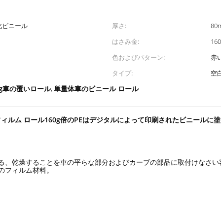
化ビニール
厚さ:
80m
はさみ金:
16
色およびパターン:
赤
タイプ:
空
0g車の覆いロール
単量体車のビニール ロール
,
フィルム ロール160g倍のPEはデジタルによって印刷されたビニールに
る、乾燥することを車の平らな部分およびカーブの部品に取付けなさい
のフィルム材料。