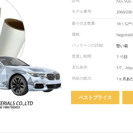
証明:
ISO, SGS
モデル番号:
2060/206
最小注文数量:
1R:1.52*
価格:
Negotiab
パッケージの詳細:
堅い箱
受渡し時間:
7-15日
支払条件:
T/T、Alip
供給の能力:
1ヶ月あ
ベストプライス