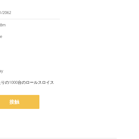
1/2062
18m
le
ay
たりの1000台のロールスロイス
接触