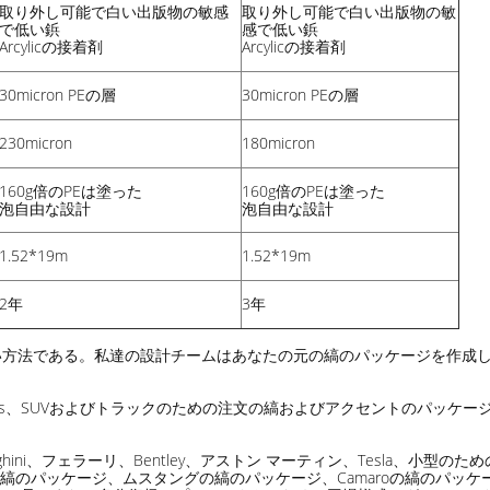
取り外し可能で
白い
出版物の敏感
取り外し可能で
白い
出版物の敏
で低い鋲
感で低い鋲
Arcylicの接着剤
Arcylicの接着剤
30micron PEの層
30micron PEの層
230micron
180micron
160g倍のPEは塗った
160g倍のPEは塗った
泡自由な設計
泡自由な設計
1.52*19m
1.52*19m
2年
3年
法である。私達の設計チームはあなたの元の縞のパッケージを作成して準
ics、SUVおよびトラックのための注文の縞およびアクセントのパッケ
orghini、フェラーリ、Bentley、アストン マーティン、Tesla、小型の
シェの縞のパッケージ、ムスタングの縞のパッケージ、Camaroの縞のパ