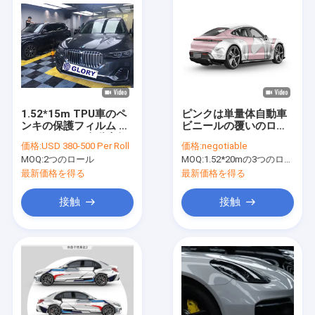
1.52*15m TPU車のペ
ピンクは単量体自動車
ンキの保護フィルム ロ
ビニールの覆いのロー
ール、SGSの自動車保
ルスロイスISO SGSの
価格:
USD 380-500 Per Roll
価格:
negotiable
護フィルム
承認を並べる
MOQ:
2つのロール
MOQ:
1.52*20mの3つのロールを意味する1.52*60m、
最新価格を得る
最新価格を得る
接触
接触