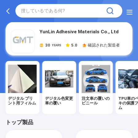
YunLin Adhesive Materials Co., Ltd
30
5.0
確認された製造者
YEARS
デジタル プリ
デジタル色変更
注文車の覆いの
TPU車の
ント用フィルム
車の覆い
ビニール
キの保護
ム
トップ製品