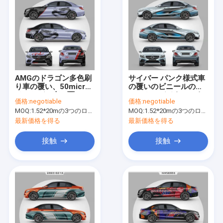
AMGのドラゴン多色刷
サイバー パンク様式車
り車の覆い、50micron
の覆いのビニールのフ
メルセデス車の覆い
ィルムのデジタルによ
価格:
negotiable
価格:
negotiable
って印刷される光沢の
MOQ:
1.52*20mの3つのロールを意味する1.52*60m、
MOQ:
1.52*20mの3つのロールを意味する1.52*60m、
ある無光沢の表面
最新価格を得る
最新価格を得る
接触
接触