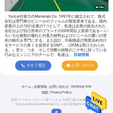
、YunLin付着力のMateirals Co. 1997年に確立されて、株式
会社は専門車のビニールのフィルムの製造業者である。国内
産業の上の10の企業の1つとして、私達は企業の統合された
会社および自己所有のブランドの20年間以上貿易である---い
ろいろな種類の優れた付着力材料およびビニールの覆いの塗
布の輸出を専門にする、また設計、印刷物及び商業決め付け
るサービスの多くを提供するGMT。（OEMは受け入れられ
る。）塗り、つき、そして切断の経験の二十年に持っている
巧みなエンジニアのチームで、私達は...
詳細情報
今すぐ電話
お問い合わせ
Desktop Site
ホーム
企業情報
お問い合わせ
Privacy Policy
地図
品質
デジタル プリント用フィルム
中国工場.Copyright © 2026
YunLin Adhesive Materials Co., Ltd. All Rights Reserved.