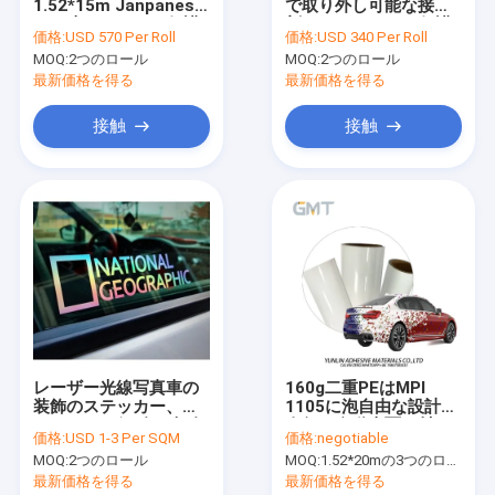
1.52*15m Janpanese
で取り外し可能な接着
工場旅行
TPU車のペンキの保護
剤TPUのペンキの保護
価格:
USD 570 Per Roll
価格:
USD 340 Per Roll
フィルム
フィルム、ISO SGSの
MOQ:
2つのロール
MOQ:
2つのロール
車体の覆いのフィルム
品質管理
最新価格を得る
最新価格を得る
私達に連絡しなさい
接触
接触
ニュース
引用を要求しなさい
デジタル プリント用フィルム
デジタル色変更車の覆い
レーザー光線写真車の
160g二重PEはMPI
装飾のステッカー、
1105に泡自由な設計謝
注文車の覆いのビニール
120gレーザー色の虹色
肉祭の自動車覆い材
価格:
USD 1-3 Per SQM
価格:
negotiable
のビニール ロール
料、車の覆いに代わり
TPU車のペンキの保護フィルム
MOQ:
2つのロール
MOQ:
1.52*20mの3つのロールを意味する1.52*60m、
になる塗った
最新価格を得る
最新価格を得る