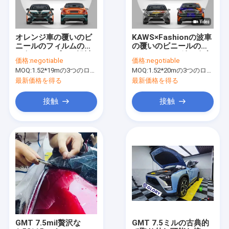
オレンジ車の覆いのビ
KAWS×Fashionの波車
ニールのフィルムの黒
の覆いのビニールのフ
の白いシンプルな設計
ィルム160gの鉄の人完
価格:
negotiable
価格:
negotiable
車のフィルムのパンク
全な車のビニールの覆
MOQ:
1.52*19mの3つのロールを意味する1.52*57m、
MOQ:
1.52*20mの3つのロールを意味する1.52*60m、
い
最新価格を得る
最新価格を得る
接触
接触
家
プロダクト
私達について
GMT 7.5mil贅沢な
GMT 7.5ミルの古典的