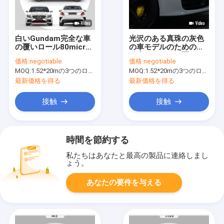
白いGundam完全な車
光沢のある真珠の灰色
の覆いロール80micron
の車モデルのための自
50micron厚さ
動車フィルムの覆い
価格:
negotiable
価格:
negotiable
MOQ:
1.52*20mの3つのロールを意味する1.52*60m、
MOQ:
1.52*20mの3つのロールを意味する1.52*60m、
最新価格を得る
最新価格を得る
接触
接触
時間を節約する
私たちはあなたと最高の製品に連絡しまし
ょう。
あなたの要件を与える