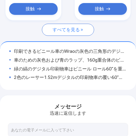
車のビニールのステッカー
接触
接触
ラミネーションのフィルム ロール
すべてを見る
印刷できるビニール車のWraoの灰色の三角形のデジタル印刷物車はMPI 1105にビニール ロールを60" 1.52mのサイズの代理包む
車のための灰色および青のラップ、160g重合体のビニールの自動車覆い材料の四角形
緑の縞のデジタル印刷物車はビニール ロール60"を重合体ポリ塩化ビニールのビニール包む
2色のレーサー1.52mデジタルの印刷物車の覆い60"車の覆いのビニール ロール
錯覚は1.52m車の覆い材料、重合体車の覆いのビニール ロールを並べる
無限ギャラクシー デジタル印刷物車の覆いSGSの空気解放のビニール材料
真珠の自由な紫色50micron車体の保護フィルムの覆いのビニールの気泡
メッセージ
業火の自由な重合体のデジタル印刷物車の覆いのビニールの気泡
迅速に返信します
1.52*58m車はMPI 1105、160gsmに印刷できるビニールの黒のカムフラージュ パターン ビニール車の物質的な代理を包む
1.52*58mのMPI 1105への青および白いパターン デジタル印刷物車の覆いのビニール ロール代理の印刷できるビニールの三角形