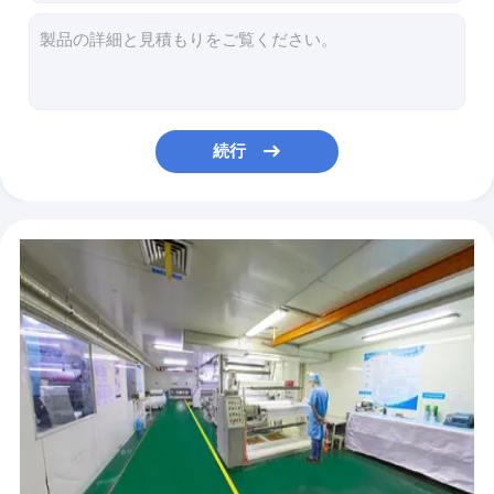
GMTの赤くおよび黒いデジタル印刷物車の覆いのビニールMPI 1105への重合体ポリ塩化ビニールの代理の印刷できるビニールの勾配
壊れたガラス ポリ塩化ビニールのビニールのデジタル印刷物車の覆い85mic 105micの厚さ
GMTの紫色および黒いデジタル覆いのビニールMPI 1105への注文車の覆いのフィルムの代理の印刷できるビニールの勾配
MPI 1105にフィルムの代理を包むTiffanyの緑および黒いデジタル覆いのビニール車のGMTの印刷できるビニールGredient
AllTrackのレース カーのデジタル色変更車の覆い取り外し可能なSGSはリストした
続行
無光沢の金属黒いポリ塩化ビニールのビニールのフィルム、車のための160g PEはさみ金のビニールの覆いロール
紫色のヒトデ105micデジタルの印刷物車の覆いのフィルム色の変更
カムフラージュ ジーン レース カー60micron 80micronのためのビニールの覆いの大きいロールスロイス
鍋のグウ デジタルの印刷物車の覆いの重合体160g光沢のあるレース カーのフィルム
GMTのMPI 1105への印刷できるビニールの地球のデジタル印刷物車の覆いのビニールのシンプルな設計のカスタマイズされた代理