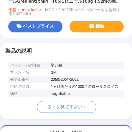
ールGredientはMPI 1105にビニール160g 1.52mの重合
体の代理を包む
価格：negotiable
MOQ：1.52*20mの3つのロールを意味す
る1.52*60m、
ベストプライス
接触
製品の説明
パッケージの詳細
堅い箱
ブランド名
GMT
モデル番号
2060/2061/2062
供給の能力
1ヶ月あたりの1000台のロールスロイス
価格
negotiable
多くを見て下さい