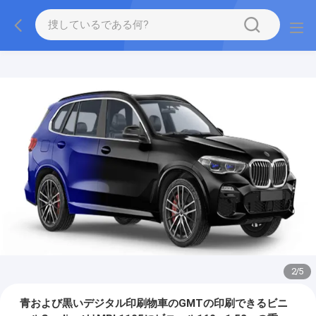
2
/
5
青および黒いデジタル印刷物車のGMTの印刷できるビニ