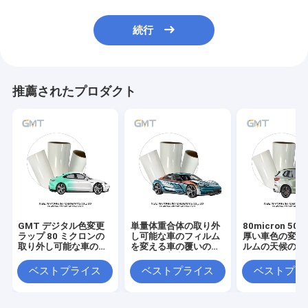
続行
推薦されたプロダクト
GMT デジタル色変更
単量体重合体の取り外
80micron 50m
ラップ 80 ミクロンの
し可能な車のフィルム
厚い車色の変更
取り外し可能な車の印
を変える車の覆いのデ
ルムの天候の抵
刷
ジタル付着力色
ある自動覆い
ベストプライス
ベストプライス
ベストプラ