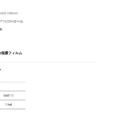
mil/0.190mm
52*15/20mロール
5年
の保護フィルム
ム