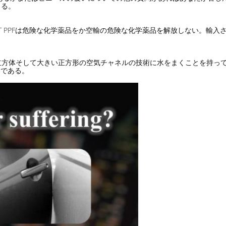
じる。
GMT PPFは危険な化学薬品をか空輸の危険な化学薬品を解放しない。輸
bilityの立方体そして大きい正方形の空気チャネルの技術に水をまくこと
働である。