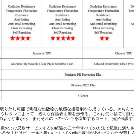
カの取り外し可能で明確な出版物の敏感な接着剤から成っている。きちん
リウレタンによって、透明な保護表面層を形作る。これは使い捨て可能
riesのような事から、またそれの下のペンキを増加するコート、光沢保護す
選択および忍耐サービスするの経験の二十年すべての方法で私達に満た
あるかまたはビニールの覆いについての他の質問があればあなたが苦し