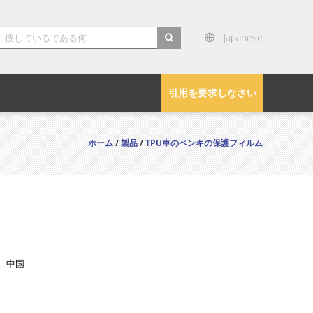
Japanese
search
引用を要求しなさい
ホーム
/
製品
/
TPU車のペンキの保護フィルム
、中国