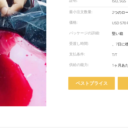
証明:
ISO, SGS
最小注文数量:
2つのロ
価格:
USD 570 P
パッケージの詳細:
堅い箱
受渡し時間:
、7日に
支払条件:
T/T
供給の能力:
1ヶ月あ
ベストプライス