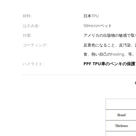
材料:
日本TPU
はさみ金:
50micronペット
付着:
アメリカの出版物の敏感で取
コーティング:
反黄色になること、反汚染、
食、熱い自己のhealing、等。
PPF TPU車のペンキの保
ハイライト: