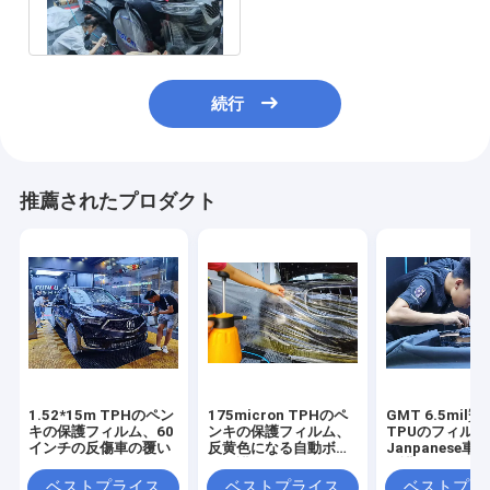
い
続行
推薦されたプロダクト
1.52*15m TPHのペン
175micron TPHのペ
GMT 6.5mil
キの保護フィルム、60
ンキの保護フィルム、
TPUのフィルム
インチの反傷車の覆い
反黄色になる自動ボデ
Janpanese
ィ保護フィルム
保護フィルムの
の自己接着保護
ベストプライス
ベストプライス
ベストプラ