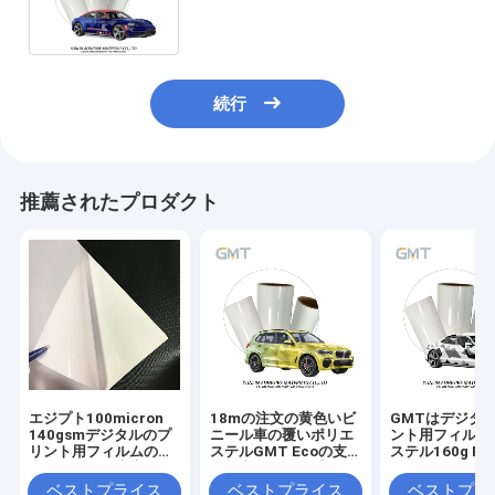
剤
続行
推薦されたプロダクト
エジプト100micron
18mの注文の黄色いビ
GMTはデジタル
140gsmデジタルのプ
ニール車の覆いポリエ
ント用フィルム
リント用フィルムの薄
ステルGMT Ecoの支
ステル160g P
青く白い屋外広告のフ
払能力がある二重PEは
た1.52m x 1
ィルム
塗った
金にカスタマイ
ベストプライス
ベストプライス
ベストプラ