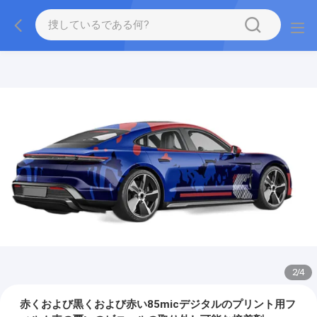
2
/
4
赤くおよび黒くおよび赤い85micデジタルのプリント用フ