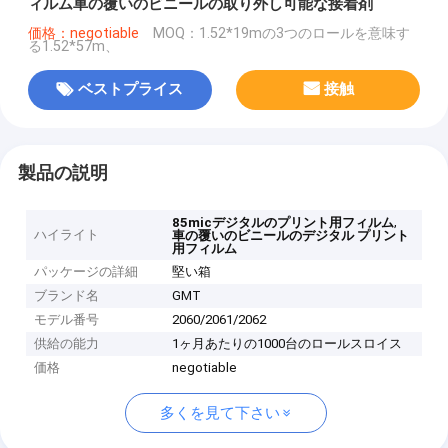
ィルム車の覆いのビニールの取り外し可能な接着剤
価格：negotiable
MOQ：1.52*19mの3つのロールを意味す
る1.52*57m、
ベストプライス
接触
製品の説明
,
85micデジタルのプリント用フィルム
ハイライト
車の覆いのビニールのデジタル プリント
用フィルム
パッケージの詳細
堅い箱
ブランド名
GMT
モデル番号
2060/2061/2062
供給の能力
1ヶ月あたりの1000台のロールスロイス
価格
negotiable
多くを見て下さい