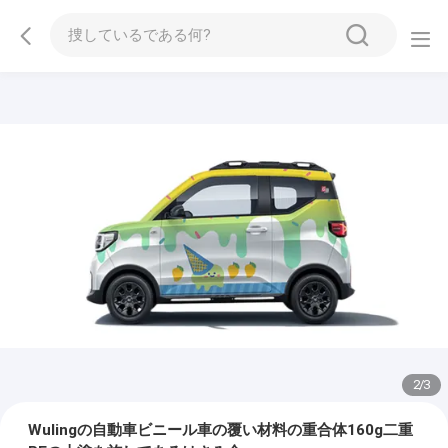
2
/
3
Wulingの自動車ビニール車の覆い材料の重合体160g二重