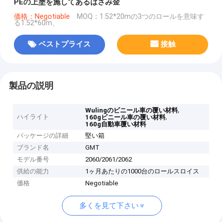
PEの上塗を施してあるはさみ金
価格：Negotiable
MOQ：1.52*20mの3つのロールを意味す
る1.52*60m、
ベストプライス
接触
製品の説明
,
Wulingのビニール車の覆い材料
ハイライト
,
160gビニール車の覆い材料
160g自動車覆い材料
パッケージの詳細
堅い箱
ブランド名
GMT
モデル番号
2060/2061/2062
供給の能力
1ヶ月あたりの1000台のロールスロイス
価格
Negotiable
多くを見て下さい