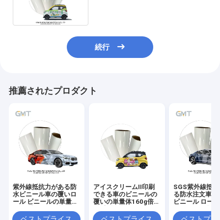
続行
推薦されたプロダクト
紫外線抵抗力がある防
アイスクリームII印刷
SGS紫外線抵
水ビニール車の覆いロ
できる車のビニールの
る防水注文車の
ール ビニールの単量体
覆いの単量体160g倍の
ビニール ロール
160g倍のPEは塗った
PE上塗を施してあるは
ルによって印刷
さみ金GMT
MPI 1105
ベストプライス
ベストプライス
ベストプラ