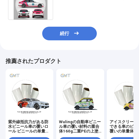
ズの泡自由なビニールの花輪
続行
推薦されたプロダクト
紫外線抵抗力がある防
Wulingの自動車ビニー
アイスクリームI
水ビニール車の覆いロ
ル車の覆い材料の重合
できる車のビニ
ール ビニールの単量体
体160g二重PEの上塗
覆いの単量体16
160g倍のPEは塗った
を施してあるはさみ金
PE上塗を施し