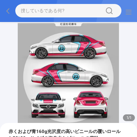
1
/
1
赤くおよび青160g光沢度の高いビニールの覆いロール