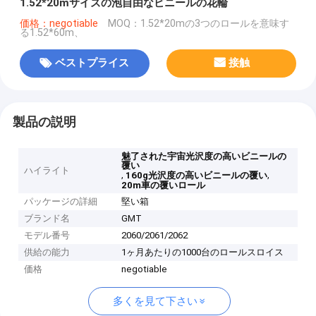
1.52*20mサイズの泡自由なビニールの花輪
価格：negotiable
MOQ：1.52*20mの3つのロールを意味す
る1.52*60m、
ベストプライス
接触
製品の説明
魅了された宇宙光沢度の高いビニールの
覆い
ハイライト
,
,
160g光沢度の高いビニールの覆い
20m車の覆いロール
パッケージの詳細
堅い箱
ブランド名
GMT
モデル番号
2060/2061/2062
供給の能力
1ヶ月あたりの1000台のロールスロイス
価格
negotiable
多くを見て下さい