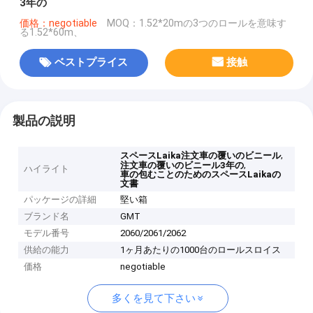
3年の
価格：negotiable
MOQ：1.52*20mの3つのロールを意味す
る1.52*60m、
ベストプライス
接触
製品の説明
,
スペースLaika注文車の覆いのビニール
,
注文車の覆いのビニール3年の
ハイライト
車の包むことのためのスペースLaikaの
文書
パッケージの詳細
堅い箱
ブランド名
GMT
モデル番号
2060/2061/2062
供給の能力
1ヶ月あたりの1000台のロールスロイス
価格
negotiable
多くを見て下さい