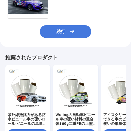
続行
推薦されたプロダクト
紫外線抵抗力がある防
Wulingの自動車ビニー
アイスクリームI
水ビニール車の覆いロ
ル車の覆い材料の重合
できる車のビニ
ール ビニールの単量体
体160g二重PEの上塗
覆いの単量体16
160g倍のPEは塗った
を施してあるはさみ金
PE上塗を施し