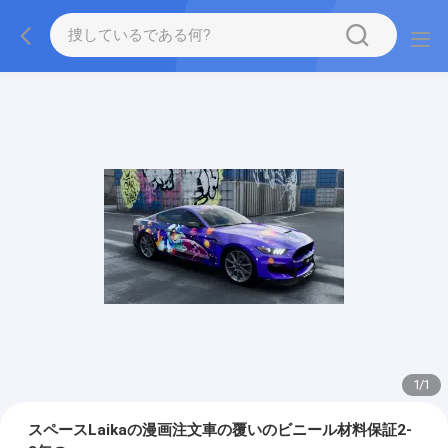
1
/
1
スペースLaikaの漫画注文車の覆いのビニール材料保証2-