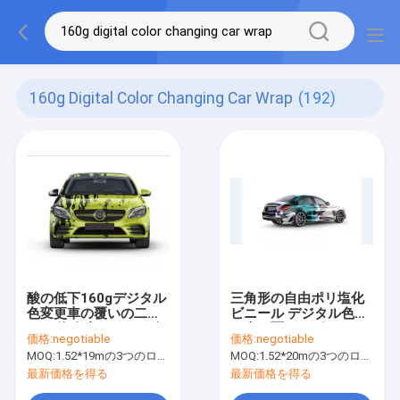
160g Digital Color Changing Car Wrap
(192)
酸の低下160gデジタル
三角形の自由ポリ塩化
色変更車の覆いの二重
ビニール デジタル色変
PEの泡自由なはさみ金
更車の覆いのビニール
価格:
negotiable
価格:
negotiable
ロール160gはさみ金
MOQ:
1.52*19mの3つのロールを意味する1.52*57m、
MOQ:
1.52*20mの3つのロールを意味する1.52*60m、
最新価格を得る
最新価格を得る