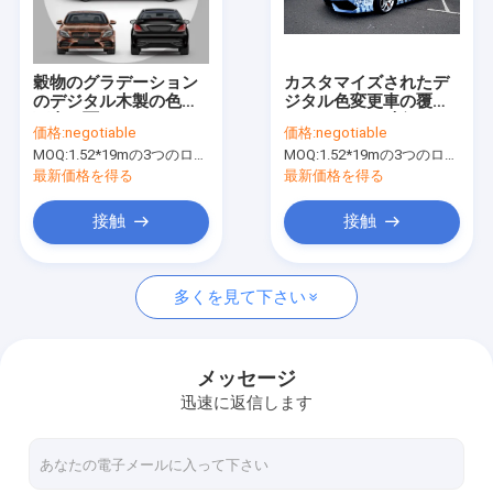
工場旅行
品質管理
穀物のグラデーション
カスタマイズされたデ
のデジタル木製の色変
ジタル色変更車の覆い
私達に連絡しなさい
更車の覆い105micron
50ミクロンの光沢のあ
価格:
negotiable
価格:
negotiable
の厚さ
るマット
MOQ:
1.52*19mの3つのロールを意味する1.52*57m、
MOQ:
1.52*19mの3つのロールを意味する1.52*57m、
ニュース
最新価格を得る
最新価格を得る
引用を要求しなさい
接触
接触
多くを見て下さい
デジタル プリント用フィルム
デジタル色変更車の覆い
メッセージ
迅速に返信します
注文車の覆いのビニール
TPU車のペンキの保護フィルム