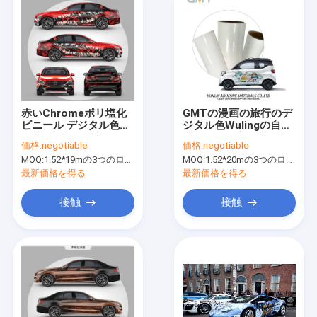
赤いChromeポリ塩化
GMTの漫画の旅行のデ
ビニール デジタル色変
ジタル色Wulingの自動
更車の覆いの光沢のあ
車のための変更車の覆
価格:
negotiable
価格:
negotiable
る無光沢の表面の毒液
いのビニール
MOQ:
1.52*19mの3つのロールを意味する1.52*57m、
MOQ:
1.52*20mの3つのロールを意味する1.52*60m、
ポスター
最新価格を得る
最新価格を得る
接触
接触
家
プロダクト
私達について