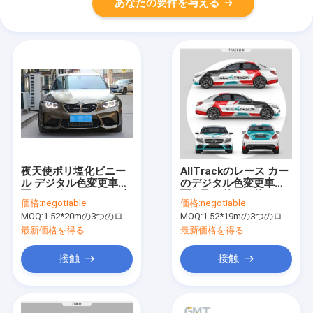
あなたの要件を与える
夜天使ポリ塩化ビニー
AllTrackのレース カー
ル デジタル色変更車の
のデジタル色変更車の
覆いのビニールBMW車
覆い取り外し可能な
価格:
negotiable
価格:
negotiable
の覆い
SGSはリストした
MOQ:
1.52*20mの3つのロールを意味する1.52*60m、
MOQ:
1.52*19mの3つのロールを意味する1.52*57m、
最新価格を得る
最新価格を得る
接触
接触