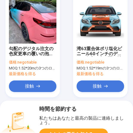
勾配のデジタル注文の
湾63重合体ポリ塩化ビ
色変更車の覆いの泡自
ニール60インチのデジ
由なはさみ金
タル色変更車の覆い材
価格:
negotiable
価格:
negotiable
料
MOQ:
1.52*20mの3つのロールを意味する1.52*60m、
MOQ:
1.52*19mの3つのロールを意味する1.52*57m、
最新価格を得る
最新価格を得る
接触
接触
時間を節約する
私たちはあなたと最高の製品に連絡しまし
ょう。