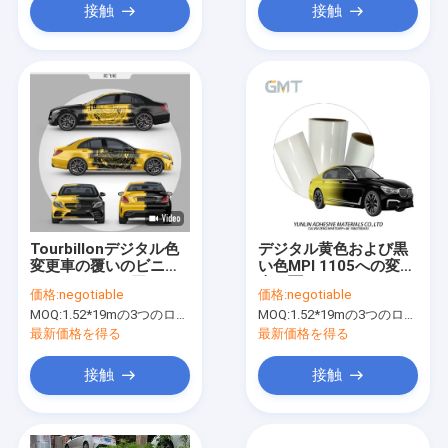
接触
接触
Tourbillonデジタル色
デジタル黄色および黒
変更車の覆いのビニー
い色MPI 1105への変更
ル50micronの厚さ
車の覆い1.52*60mのサ
価格:
negotiable
価格:
negotiable
イズの代理のGMTの印
MOQ:
1.52*19mの3つのロールを意味する1.52*57m、
MOQ:
1.52*19mの3つのロールを意味する1.52*57m、
刷できるビニール
Gredient
最新価格を得る
最新価格を得る
接触
接触