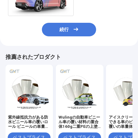
続行
推薦されたプロダクト
紫外線抵抗力がある防
Wulingの自動車ビニー
アイスクリームI
水ビニール車の覆いロ
ル車の覆い材料の重合
できる車のビニ
ール ビニールの単量体
体160g二重PEの上塗
覆いの単量体16
160g倍のPEは塗った
を施してあるはさみ金
PE上塗を施し
さみ金GMT
ベストプライス
ベストプライス
ベストプラ