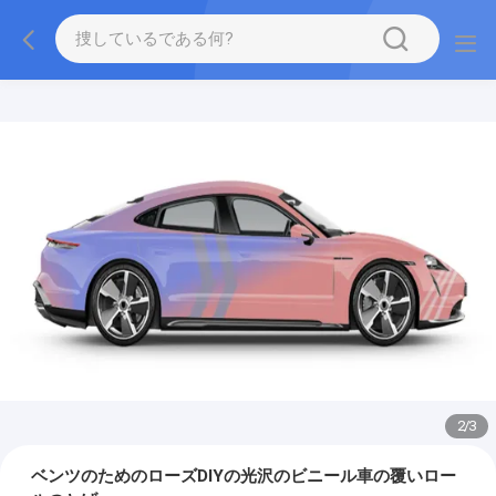
2
/
3
ベンツのためのローズDIYの光沢のビニール車の覆いロー