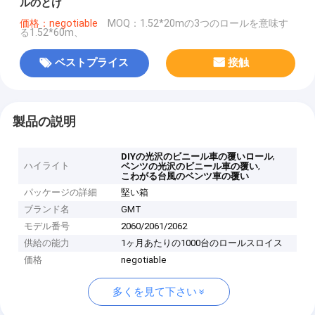
ルのとげ
価格：negotiable
MOQ：1.52*20mの3つのロールを意味す
る1.52*60m、
ベストプライス
接触
製品の説明
,
DIYの光沢のビニール車の覆いロール
ハイライト
,
ベンツの光沢のビニール車の覆い
こわがる台風のベンツ車の覆い
パッケージの詳細
堅い箱
ブランド名
GMT
モデル番号
2060/2061/2062
供給の能力
1ヶ月あたりの1000台のロールスロイス
価格
negotiable
多くを見て下さい